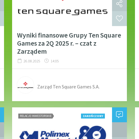
Wyniki finansowe Grupy Ten Square
Games za 2Q 2025 r. – czat z
Zarządem
26.08.2025
14:05
Zarząd Ten Square Games S.A.
RELACJE INWESTORSKIE
ZAKOŃCZONY