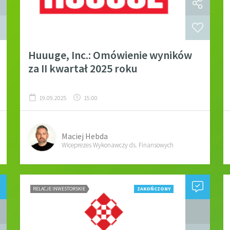
Huuuge, Inc.: Omówienie wyników
za II kwartał 2025 roku
19.09.2025
15:00
Maciej Hebda
Wiceprezes Wykonawczy ds. Finansowych
RELACJE INWESTORSKIE
ZAKOŃCZONY