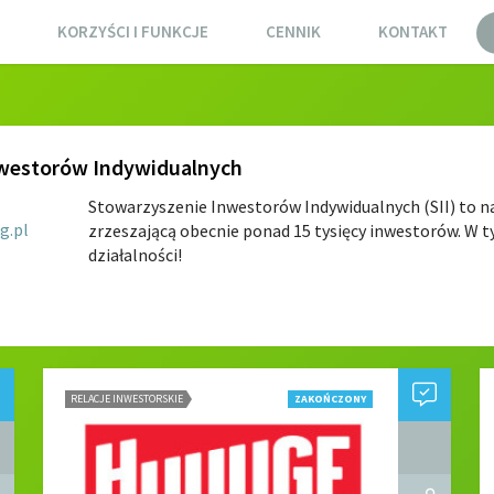
KORZYŚCI I FUNKCJE
CENNIK
KONTAKT
westorów Indywidualnych
Stowarzyszenie Inwestorów Indywidualnych (SII) to n
g.pl
zrzeszającą obecnie ponad 15 tysięcy inwestorów. W t
działalności!
RELACJE INWESTORSKIE
ZAKOŃCZONY