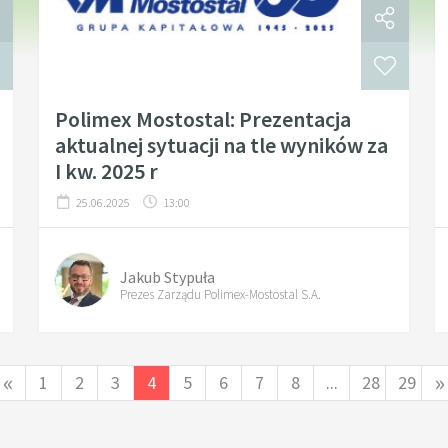
Polimex Mostostal: Prezentacja
aktualnej sytuacji na tle wyników za
I kw. 2025 r
25.06.2025
13:00
Jakub Stypuła
Prezes Zarządu Polimex-Mostostal S.A.
«
»
1
2
3
4
5
6
7
8
...
28
29