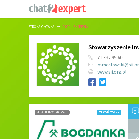
STRONA GŁÓWNA
PROFIL EKSPERTA
Stowarzyszenie In
71 332 95 60
mmaslowski@sii.or
www.sii.org.pl
RELACJE INWESTORSKIE
ZAKOŃCZONY