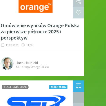
Omówienie wyników Orange Polska
za pierwsze półrocze 2025 i
perspektyw
11.09.2025
11:00
Jacek Kunicki
CFO Grupy Orange Polska
RELACJE INWESTORSKIE
ZAKOŃCZONY