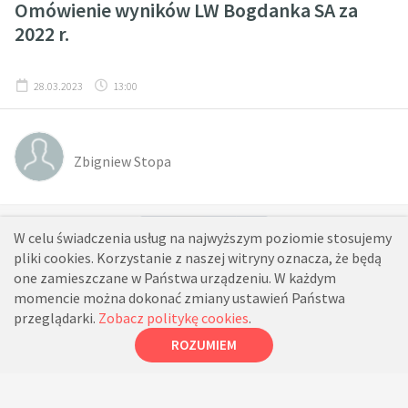
Omówienie wyników LW Bogdanka SA za
2022 r.
28.03.2023
13:00
Zbigniew Stopa
»
«
1
2
W celu świadczenia usług na najwyższym poziomie stosujemy
pliki cookies. Korzystanie z naszej witryny oznacza, że będą
one zamieszczane w Państwa urządzeniu. W każdym
momencie można dokonać zmiany ustawień Państwa
przeglądarki.
Zobacz politykę cookies
.
ROZUMIEM