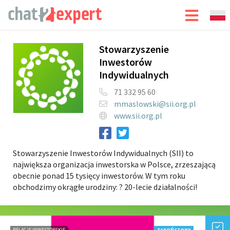
Stowarzyszenie
Inwestorów
Indywidualnych
71 332 95 60
mmaslowski@sii.org.pl
www.sii.org.pl
Stowarzyszenie Inwestorów Indywidualnych (SII) to
największa organizacja inwestorska w Polsce, zrzeszającą
obecnie ponad 15 tysięcy inwestorów. W tym roku
obchodzimy okrągłe urodziny: ? 20-lecie działalności!
RELACJE INWESTORSKIE
ZAKOŃCZONY