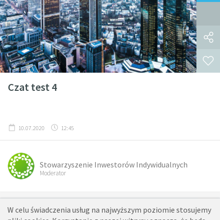
Czat test 4
10.07.2020
12:45
Stowarzyszenie Inwestorów Indywidualnych
Moderator
1
2
...
21
22
23
24
25
26
27
28
29
W celu świadczenia usług na najwyższym poziomie stosujemy