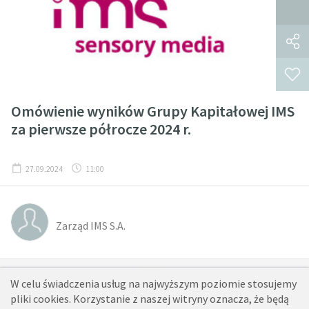
Omówienie wyników Grupy Kapitałowej IMS
za pierwsze półrocze 2024 r.
27.09.2024
11:00
Zarząd IMS S.A.
1
2
...
5
6
7
8
9
10
11
...
28
29
W celu świadczenia usług na najwyższym poziomie stosujemy
pliki cookies. Korzystanie z naszej witryny oznacza, że będą