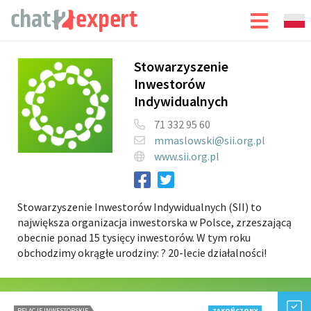
Stowarzyszenie
Inwestorów
Indywidualnych
71 332 95 60
mmaslowski@sii.org.pl
www.sii.org.pl
Stowarzyszenie Inwestorów Indywidualnych (SII) to
największa organizacja inwestorska w Polsce, zrzeszającą
obecnie ponad 15 tysięcy inwestorów. W tym roku
obchodzimy okrągłe urodziny: ? 20-lecie działalności!
RELACJE INWESTORSKIE
ZAKOŃCZONY