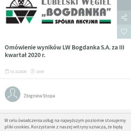
Omówienie wyników LW Bogdanka S.A. za III
kwartał 2020 r.
01.12.2020
13:00
Zbigniew Stopa
1
2
...
21
22
23
24
25
26
27
28
29
W celu świadczenia usług na najwyższym poziomie stosujemy
pliki cookies. Korzystanie z naszej witryny oznacza, że będą