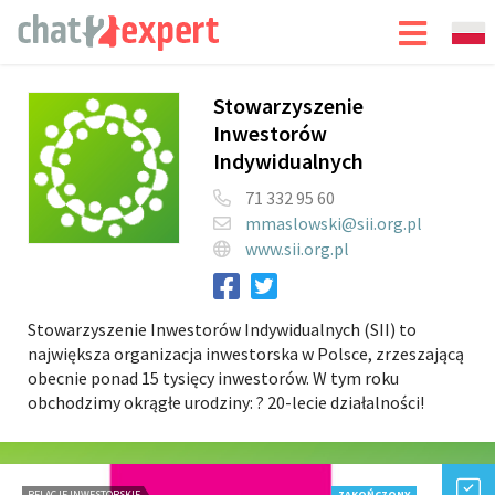
Stowarzyszenie
Inwestorów
Indywidualnych
71 332 95 60
mmaslowski@sii.org.pl
www.sii.org.pl
Stowarzyszenie Inwestorów Indywidualnych (SII) to
największa organizacja inwestorska w Polsce, zrzeszającą
obecnie ponad 15 tysięcy inwestorów. W tym roku
obchodzimy okrągłe urodziny: ? 20-lecie działalności!
RELACJE INWESTORSKIE
ZAKOŃCZONY