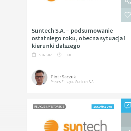
Suntech S.A. – podsumowanie
ostatniego roku, obecna sytuacja i
kierunki dalszego
09.07.2026
11:00
Piotr Saczuk
Prezes Zarządu Suntech S.A.
RELACJE INWESTORSKIE
ZAKOŃCZONY