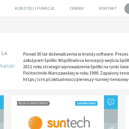
KORZYŚCI I FUNKCJE
CENNIK
KONTAKT
S.A.
Ponad 30 lat doświadczenia w branży software. Prezes
założycieli Spółki. Współtwórca koncepcji wejścia S
h.pl/pl/
2011 roku strategii wprowadzenia Spółki na rynki świ
Politechniki Warszawskiej w roku 1990. Zapalony tenisi
https://crn.pl/aktualnosci/pierwszy-turniej-tenisowy
RELACJE INWESTORSKIE
ZAKOŃCZONY