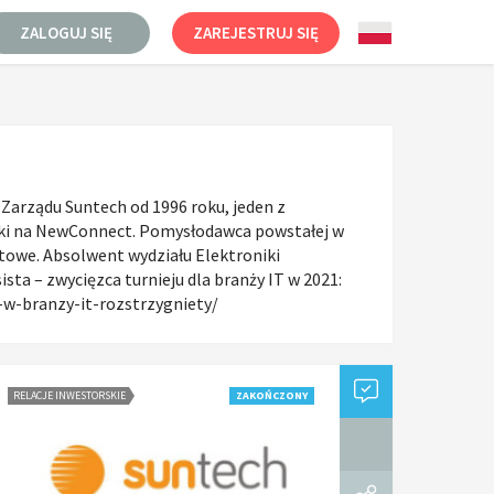
ZALOGUJ SIĘ
ZAREJESTRUJ SIĘ
 Zarządu Suntech od 1996 roku, jeden z
półki na NewConnect. Pomysłodawca powstałej w
atowe. Absolwent wydziału Elektroniki
sta – zwycięzca turnieju dla branży IT w 2021:
-w-branzy-it-rozstrzygniety/
RELACJE INWESTORSKIE
ZAKOŃCZONY