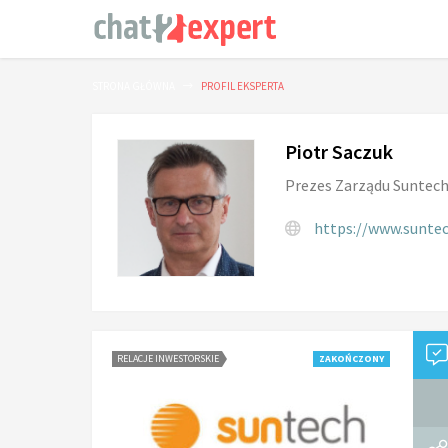
STRONA GŁÓWNA
PROFIL EKSPERTA
Piotr Saczuk
Prezes Zarządu Suntech 
https://www.suntec
RELACJE INWESTORSKIE
ZAKOŃCZONY