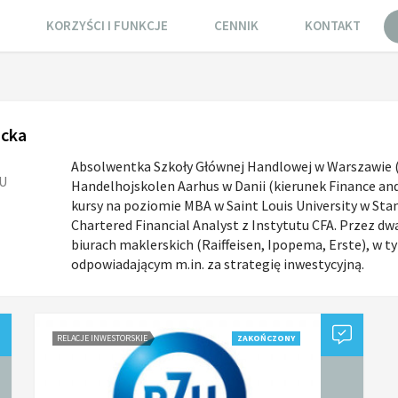
KORZYŚCI I FUNKCJE
CENNIK
KONTAKT
cka
Absolwentka Szkoły Głównej Handlowej w Warszawie (
ZU
Handelhojskolen Aarhus w Danii (kierunek Finance an
kursy na poziomie MBA w Saint Louis University w Sta
Chartered Financial Analyst z Instytutu CFA. Przez dw
biurach maklerskich (Raiffeisen, Ipopema, Erste), w t
odpowiadającym m.in. za strategię inwestycyjną.
RELACJE INWESTORSKIE
ZAKOŃCZONY