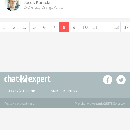
Jacek Kunicki
CFO Grupy Orange Polska
1
2
...
5
6
7
8
9
10
11
...
13
14
KORZYŚCI I FUNKCJE
CENNIK
KONTAKT
Polityka prywatności
Projekt i wykonanie 2BITS Sp. z o.o.