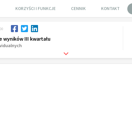
KORZYŚCI I FUNKCJE
CENNIK
KONTAKT
:00
 wyników III kwartału
widualnych