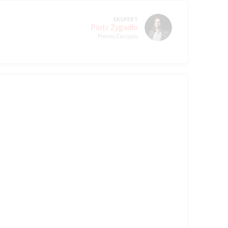
EKSPERT
Piotr Żygadło
Prezes Zarządu